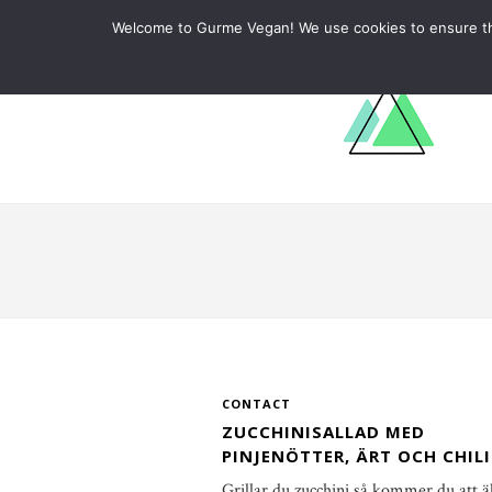
ABOUT
RECIPES
LEARN
Welcome to Gurme Vegan! We use cookies to ensure that
CONTACT
ZUCCHINISALLAD MED
PINJENÖTTER, ÄRT OCH CHILI
Grillar du zucchini så kommer du att ä