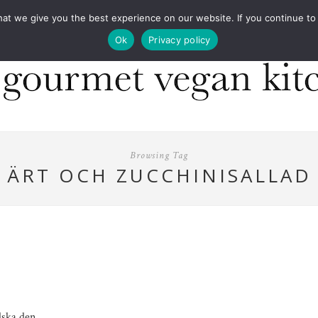
COOKBOOKS
FOOD DESIGN
PRESS
CONT
 we give you the best experience on our website. If you continue to us
Ok
Privacy policy
Browsing Tag
ÄRT OCH ZUCCHINISALLAD
lska den