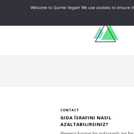
ABOUT
RECIPES
LEARN
Welcome to Gurme Vegan! We use cookies to ensure that
CONTACT
GIDA İSRAFINI NASIL
AZALTABILIRSINIZ?
Hepimiz hayatın bir noktasında zor bi