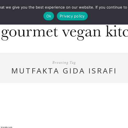
COOKBOOKS
FOOD DESIGN
PRESS
CONT
 we give you the best experience on our website. If you continue to us
Ok
Privacy policy
Browsing Tag
MUTFAKTA GIDA ISRAFI
r zaman