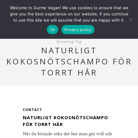
Welcome to Gurme Vegan! We use cookies to ensure that we
give you the best experience on our website. If you continue
to use this site we will assume that you are happy with it.
Ok
Privacy policy
Browsing Tag
NATURLIGT
KOKOSNÖTSCHAMPO FÖR
TORRT HÅR
CONTACT
NATURLIGT KOKOSNÖTSCHAMPO
FÖR TORRT HÅR
När du började söka det hur man gör tvål och