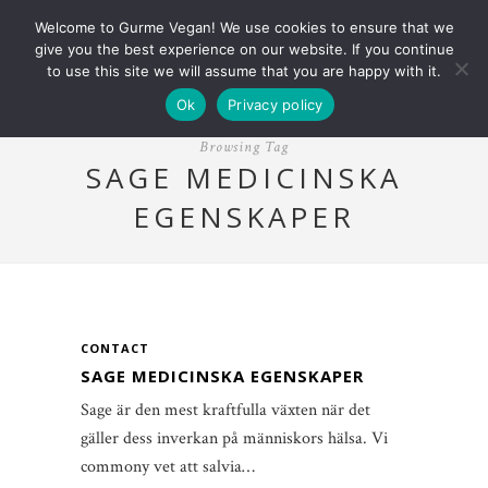
Welcome to Gurme Vegan! We use cookies to ensure that we
give you the best experience on our website. If you continue
to use this site we will assume that you are happy with it.
Ok
Privacy policy
Browsing Tag
SAGE MEDICINSKA
EGENSKAPER
CONTACT
SAGE MEDICINSKA EGENSKAPER
Sage är den mest kraftfulla växten när det
gäller dess inverkan på människors hälsa. Vi
commony vet att salvia…