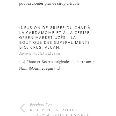
pouvez ajouter plus de sirop d’érable.
INFUSION DE GRIFFE DU CHAT À
LA CARDAMOME ET À LA CERISE -
GREEN MARKET UZÈS - LA
BOUTIQUE DES SUPERALIMENTS
BIO, CRUS, VEGAN...
September 14, 2018 at 12:24 am
[…] Photo et Recette originales de notre amie
Nazli @Gurmevegan […]
Previous Post
KEDI PENÇESI BITKISI
TOZUYLA KAKULELI VIŞNELI