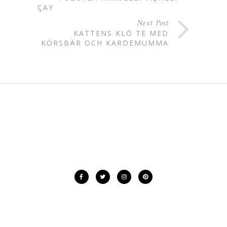
ÇAY
Next Post
KATTENS KLÖ TE MED
KÖRSBÄR OCH KARDEMUMMA