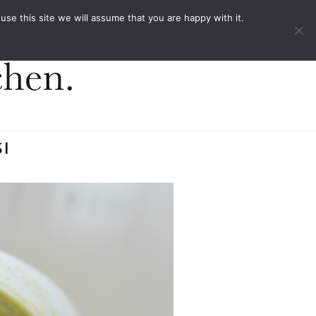
ACT
e this site we will assume that you are happy with it.
ı