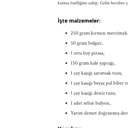
katma özelliğine sahip. Gelin beraber ço
İşte malzemeler:
250 gram kırmızı mercimek
50 gram bulgur,
1 orta boy pırasa,
150 gram kale yaprağı,
1 çay kaşığı sarımsak tozu,
1 çay kaşığı beyaz pul biber t
1 çay kaşığı deniz tuzu,
1 adet sebze bulyon,
Yarım demet doğranmış der