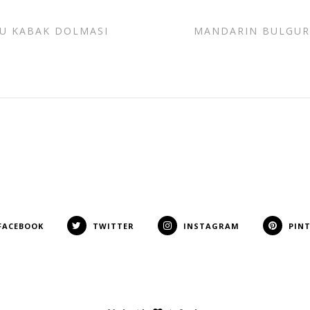
U KABAK DOLMASI
MANDARIN BULGUR 
FACEBOOK
TWITTER
INSTAGRAM
PIN