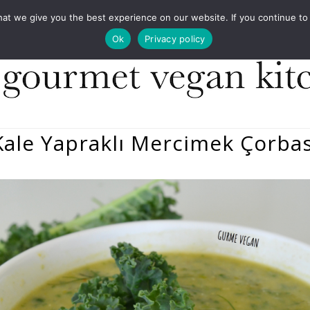
COOKBOOKS
FOOD DESIGN
PRESS
CONT
 we give you the best experience on our website. If you continue to us
Ok
Privacy policy
Kale Yapraklı Mercimek Çorbas