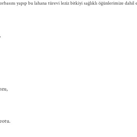
rbasını yapıp bu lahana türevi leziz bitkiyi sağlıklı öğünlerimize dahil 
,
ozu,
eotu.