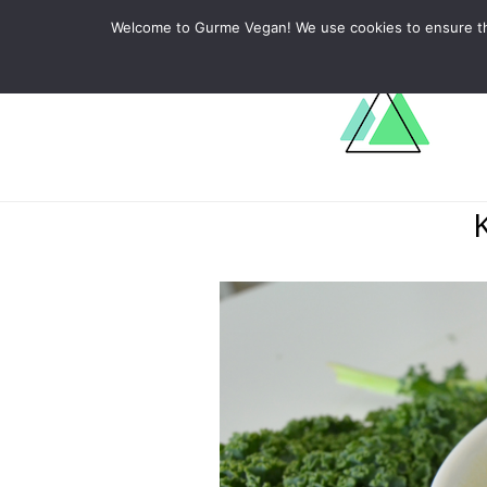
ABOUT
RECIPES
LEARN
Welcome to Gurme Vegan! We use cookies to ensure that