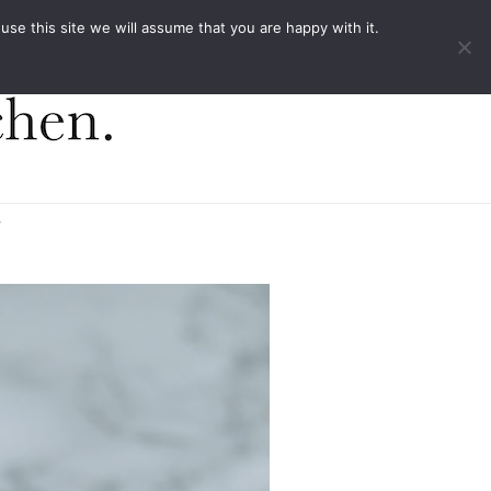
ACT
e this site we will assume that you are happy with it.
r