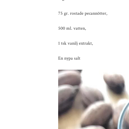
75 gr. rostade pecannötter,
500 ml. vatten,
1 tsk vanilj extrakt,
En nypa salt