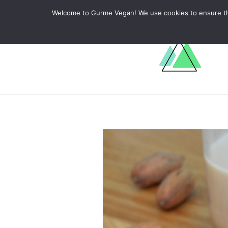
ABOUT
RECIPES
LEARN
Welcome to Gurme Vegan! We use cookies to ensure that