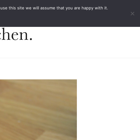
ACT
e this site we will assume that you are happy with it.